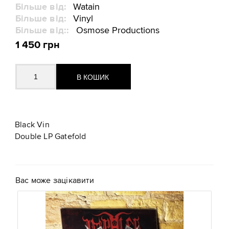
Більше від:
Watain
Більше від:
Vinyl
Більше від::
Osmose Productions
1 450 грн
Black Vin
Double LP Gatefold
Вас може зацікавити