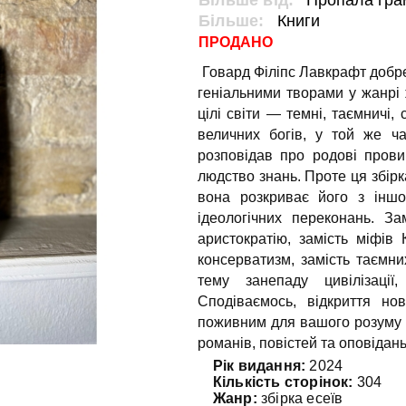
Більше від:
Пропала гра
Більше:
Книги
ПРОДАНО
Говард Філіпс Лавкрафт добр
геніальними творами у жанрі
цілі світи — темні, таємничі,
величних богів, у той же ча
розповідав про родові пров
людство знань. Проте ця збірк
вона розкриває його з іншо
ідеологічних переконань. З
аристократію, замість міфів
консерватизм, замість таємн
тему занепаду цивілізації
Сподіваємось, відкриття но
поживним для вашого розуму т
романів, повістей та оповідан
Рік видання:
2024
Кількість сторінок:
304
Жанр:
збірка есеїв