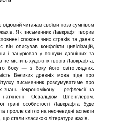
мота
е відомий читачам своїми поза сумнівом
 жахів. Як письменник Лавкрафт творив
 сповнені споконвічних страхів та давніх
с він описував конфлікти цивілізацій,
ини і занурював у пошуки давніших за
а не містить художніх творів Лавкрафта,
го боку — з боку його світоглядних,
амість Великих древніх мова піде про
 Ктулху письменник роздумуватиме про
их знань Некрономікону — рефлексії на
, натхненні Освальдом Шпенглером.
вої грані особистості Лавкрафта буде
а проллє світло на неочевидні аспекти
ь, що стали класикою літератури жахів.