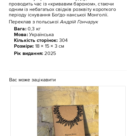
проводить час із «кривавим бароном», стаючи
одним із небагатьох свідків розквіту короткого
періоду існування Боґдо-ханської Монголії.
Переклав з польської
Андрій Гончарук
Вага:
0,3 кг
Мова:
Українська
Кількість сторінок
:
304
Розміри:
18 × 15 × 3 см
Рік видання
:
2025
Вас може зацікавити