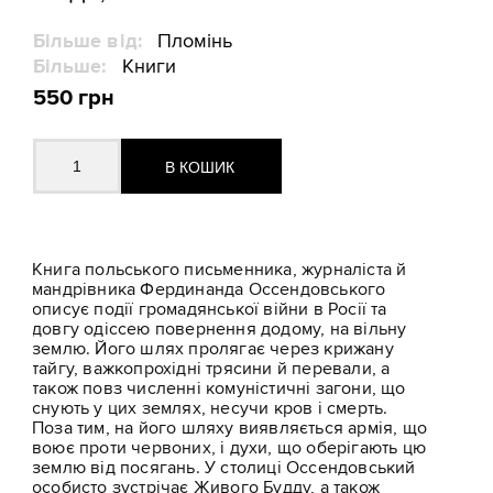
Більше від:
Пломінь
Більше:
Книги
550 грн
Книга польського письменника, журналіста й
мандрівника Фердинанда Оссендовського
описує події громадянської війни в Росії та
довгу одіссею повернення додому, на вільну
землю. Його шлях пролягає через крижану
тайгу, важкопрохідні трясини й перевали, а
також повз численні комуністичні загони, що
снують у цих землях, несучи кров і смерть.
Поза тим, на його шляху виявляється армія, що
воює проти червоних, і духи, що оберігають цю
землю від посягань. У столиці Оссендовський
особисто зустрічає Живого Будду, а також